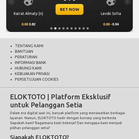
Previous
Next
BET NOW
Kairat Almaty (n)
Levski Sofia
0.00
0.82
0.00
-0.94
TENTANG KAMI
BANTUAN
PERATURAN
INFORMASI BANK
HUBUNGI KAMI
KEBIJAKAN PRIVASI
PERSETUJUAN COOKIES
ELOKTOTO | Platform Eksklusif
untuk Pelanggan Setia
Dalam era digital saat ini, banyak platform yang menawarkan berbagai
layanan. Namun, ELOKTOTO hadir dengan konsep yang berbeda.
Siapakah kami? Bagaimana kami bekerja? Dan mengapa kami menjadi
pilihan pelanggan setia?
Siapakah ELOKTOTO?