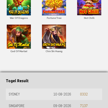
War Of Dragons
Fortune Tree
Hot Chilli
God Of Martial
Chin Shi Huang
Togel Result
SYDNEY
10-08-2026
0332
SINGAPORE
09-08-2026
7137