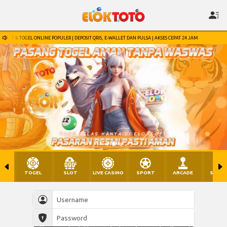
PULER | DEPOSIT QRIS, E-WALLET DAN PULSA | AKSES CEPAT 24 JAM
ELOKTOTO | PUSAT 
TOGEL
SLOT
LIVE CASINO
SPORT
ARCADE
SABU