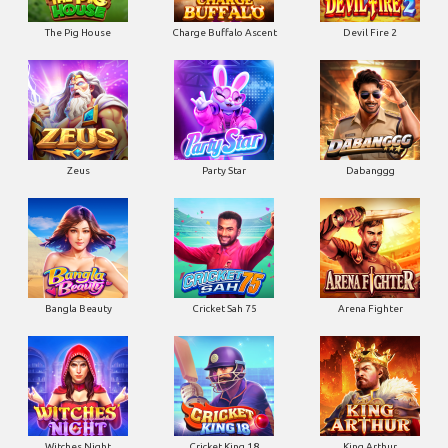
The Pig House
Charge Buffalo Ascent
Devil Fire 2
Zeus
Party Star
Dabanggg
Bangla Beauty
Cricket Sah 75
Arena Fighter
Witches Night
Cricket King 18
King Arthur