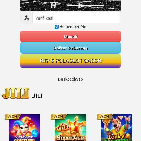
Remember Me
Masuk
Daftar Sekarang
RTP & POLA SLOT GACOR
Desktop
Wap
JILI