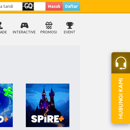
ELOKTOTO | PUSAT GAME SLOT & TOGEL ONLINE POPULER | DEPOSIT QRIS, E
Masuk
Daftar
ADE
INTERACTIVE
PROMOSI
EVENT