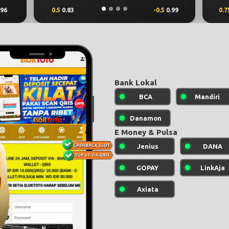
e-Hungary
e-Argentina
e
-0.75
1.00
0.00
0.00
0.00
0.00
Bank Lokal
BCA
Mandiri
Danamon
E Money & Pulsa
Jenius
DANA
GOPAY
LinkAja
Axiata