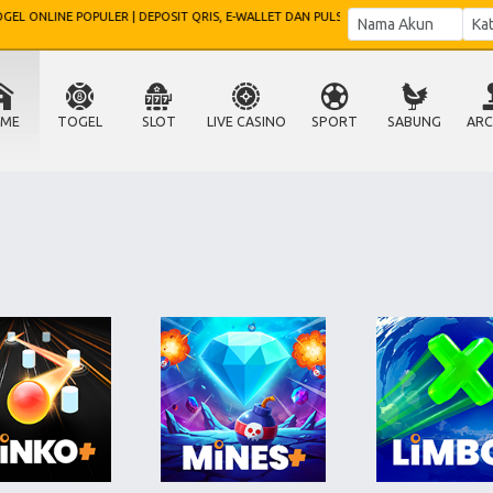
ONLINE POPULER | DEPOSIT QRIS, E-WALLET DAN PULSA | AKSES CEPAT 24 JAM
ME
TOGEL
SLOT
LIVE CASINO
SPORT
SABUNG
ARC