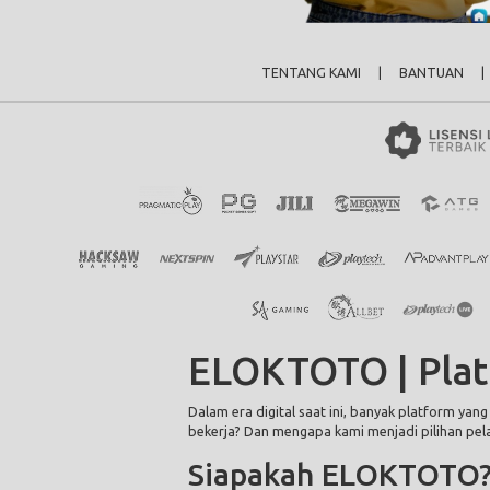
TENTANG KAMI
|
BANTUAN
|
ELOKTOTO | Plat
Dalam era digital saat ini, banyak platform 
bekerja? Dan mengapa kami menjadi pilihan pel