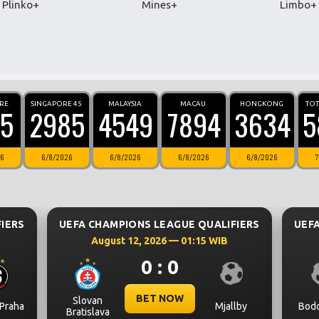
Plinko+
Mines+
Limbo+
ORE
SINGAPORE 45
MALAYSIA
MACAU
HONGKONG
TO
15
2985
4549
7894
3634
5
26
6/8/2026
6/8/2026
6/8/2026
6/8/2026
7
ALIFIERS
E-FOOTBALL F24 INTERNATIONAL
FRIENDLY
 WIB
August 7, 2026 — 05:45 WIB
0 : 0
nion Saint-
Gilloise
BET NOW