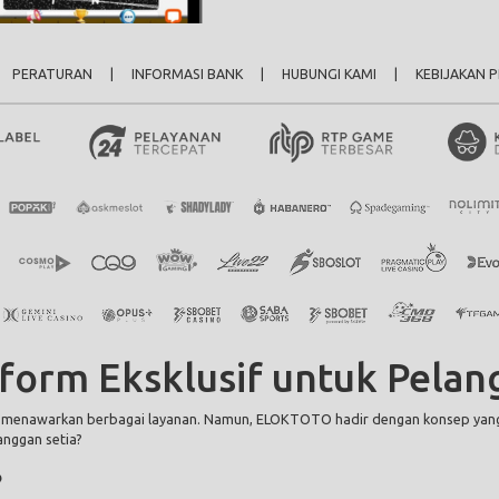
PERATURAN
|
INFORMASI BANK
|
HUBUNGI KAMI
|
KEBIJAKAN P
form Eksklusif untuk Pelan
yang menawarkan berbagai layanan. Namun, ELOKTOTO hadir dengan konsep yan
anggan setia?