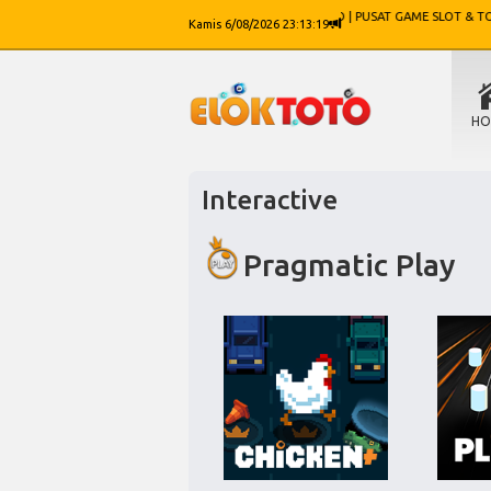
ELOKTOTO | PUSAT GAME SLOT & TOGEL 
Kamis 6/08/2026 23:13:19
HO
Interactive
Pragmatic Play