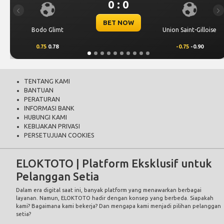
0 : 0
Previous
Ne
BET NOW
mt
Union Saint-Gilloise
Kairat Almaty (
-0.75
-0.90
0.00
0.82
TENTANG KAMI
BANTUAN
PERATURAN
INFORMASI BANK
HUBUNGI KAMI
KEBIJAKAN PRIVASI
PERSETUJUAN COOKIES
ELOKTOTO | Platform Eksklusif untuk
Pelanggan Setia
Dalam era digital saat ini, banyak platform yang menawarkan berbagai
layanan. Namun, ELOKTOTO hadir dengan konsep yang berbeda. Siapakah
kami? Bagaimana kami bekerja? Dan mengapa kami menjadi pilihan pelanggan
setia?