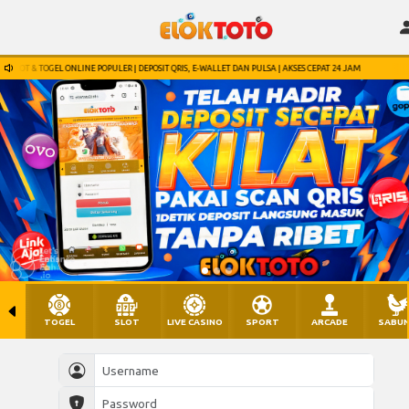
OT & TOGEL ONLINE POPULER | DEPOSIT QRIS, E-WALLET DAN PULSA | AKSES CEPAT 24 JAM
TOGEL
SLOT
LIVE CASINO
SPORT
ARCADE
SABU