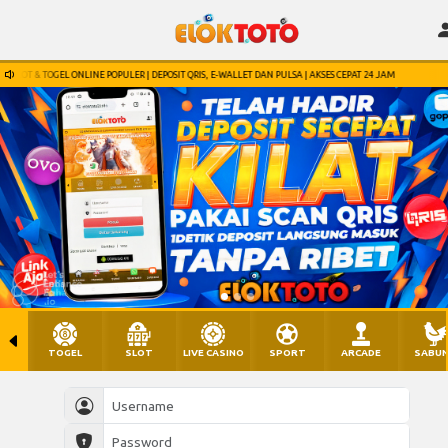
OT & TOGEL ONLINE POPULER | DEPOSIT QRIS, E-WALLET DAN PULSA | AKSES CEPAT 24 JAM
TOGEL
SLOT
LIVE CASINO
SPORT
ARCADE
SABU