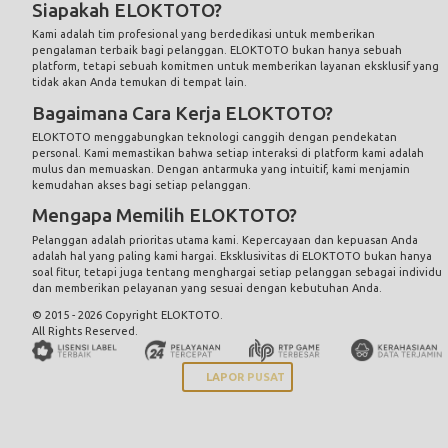
Siapakah ELOKTOTO?
Kami adalah tim profesional yang berdedikasi untuk memberikan
pengalaman terbaik bagi pelanggan. ELOKTOTO bukan hanya sebuah
platform, tetapi sebuah komitmen untuk memberikan layanan eksklusif yang
tidak akan Anda temukan di tempat lain.
Bagaimana Cara Kerja ELOKTOTO?
ELOKTOTO menggabungkan teknologi canggih dengan pendekatan
personal. Kami memastikan bahwa setiap interaksi di platform kami adalah
mulus dan memuaskan. Dengan antarmuka yang intuitif, kami menjamin
kemudahan akses bagi setiap pelanggan.
Mengapa Memilih ELOKTOTO?
Pelanggan adalah prioritas utama kami. Kepercayaan dan kepuasan Anda
adalah hal yang paling kami hargai. Eksklusivitas di ELOKTOTO bukan hanya
soal fitur, tetapi juga tentang menghargai setiap pelanggan sebagai individu
dan memberikan pelayanan yang sesuai dengan kebutuhan Anda.
© 2015 - 2026 Copyright ELOKTOTO.
All Rights Reserved.
LAPOR PUSAT