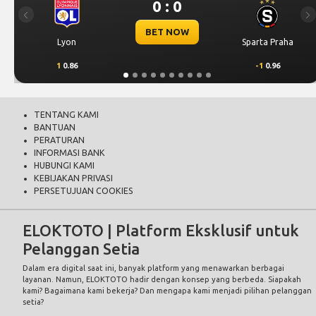
0 : 0
Previous
Ne
BET NOW
Sparta Praha
SK Sturm Gra
-1
0.96
-0.5
0.95
TENTANG KAMI
BANTUAN
PERATURAN
INFORMASI BANK
HUBUNGI KAMI
KEBIJAKAN PRIVASI
PERSETUJUAN COOKIES
ELOKTOTO | Platform Eksklusif untuk
Pelanggan Setia
Dalam era digital saat ini, banyak platform yang menawarkan berbagai
layanan. Namun, ELOKTOTO hadir dengan konsep yang berbeda. Siapakah
kami? Bagaimana kami bekerja? Dan mengapa kami menjadi pilihan pelanggan
setia?