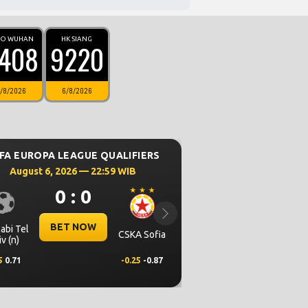
TO WUHAN
HK SIANG
408
9220
/8/2026
6/8/2026
FA EUROPA LEAGUE QUALIFIERS
August 7, 2026 — 00:00 WIB
0 : 0
Next
BET NOW
Hradec
Besiktas
alove
25
-0.78
0.25
0.62