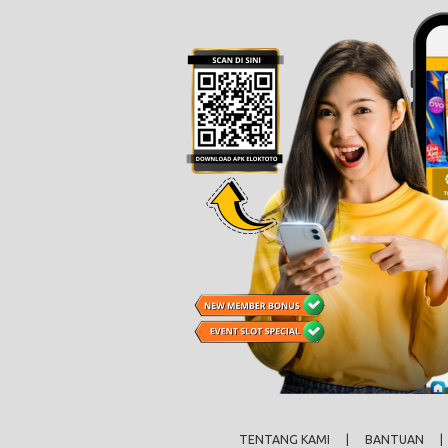
TENTANG KAMI
|
BANTUAN
|