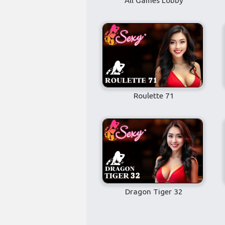
All Games Lobby
Roulette 71
Dragon Tiger 32