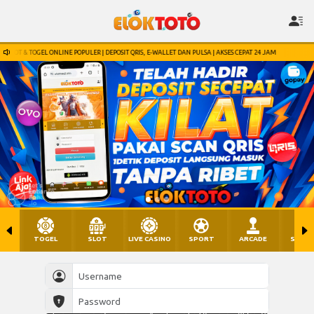
 & TOGEL ONLINE POPULER | DEPOSIT QRIS, E-WALLET DAN PULSA | AKSES CEPAT 24 JAM
TOGEL
SLOT
LIVE CASINO
SPORT
ARCADE
SABU