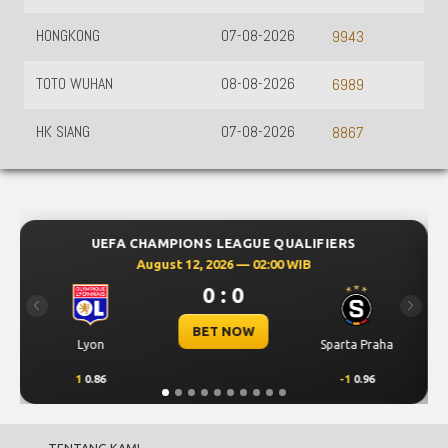
HONGKONG
07-08-2026
9943
TOTO WUHAN
08-08-2026
6989
HK SIANG
07-08-2026
8867
IFIERS
UEFA CHAMPIONS LEAGUE QUALIFIER
August 12, 2026 — 01:30 WIB
0 : 0
Previous
Next
BET NOW
Sparta Praha
SK Sturm Graz
Fene
-1
0.96
-0.5
0.95
0.