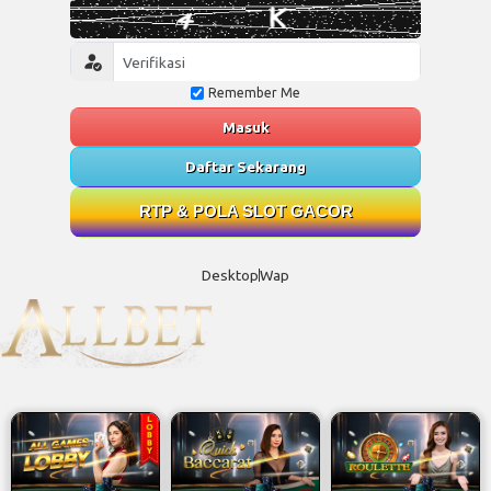
Remember Me
Masuk
Daftar Sekarang
RTP & POLA SLOT GACOR
Desktop
Wap