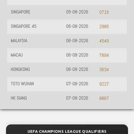
SINGAPORE
05-08-2026
0715
SINGAPORE 45
06-08-2026
2985
MALAYSIA
06-08-2026
4549
MACAU
06-08-2026
7894
HONGKONG
06-08-2026
3634
TOTO WUHAN
07-08-2026
9227
HK SIANG
07-08-2026
8867
QUALIFIERS
UEFA CHAMPIONS LEAGUE QUALI