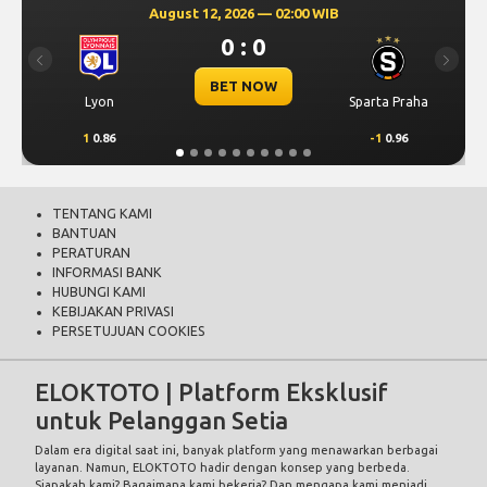
0 WIB
August 12, 2026 — 01:30 WIB
0 : 0
Previous
Next
BET NOW
Sparta Praha
SK Sturm Graz
-1
0.96
-0.5
0.95
TENTANG KAMI
BANTUAN
PERATURAN
INFORMASI BANK
HUBUNGI KAMI
KEBIJAKAN PRIVASI
PERSETUJUAN COOKIES
ELOKTOTO | Platform Eksklusif
untuk Pelanggan Setia
Dalam era digital saat ini, banyak platform yang menawarkan berbagai
layanan. Namun, ELOKTOTO hadir dengan konsep yang berbeda.
Siapakah kami? Bagaimana kami bekerja? Dan mengapa kami menjadi