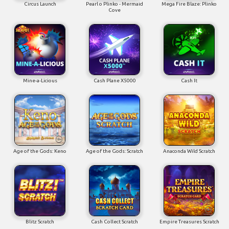
Circus Launch
Pearl o Plinko - Mermaid
Mega Fire Blaze: Plinko
Cove
Mine-a-Licious
Cash Plane X5000
Cash It
Age of the Gods: Keno
Age of the Gods: Scratch
Anaconda Wild Scratch
Blitz Scratch
Cash Collect Scratch
Empire Treasures Scratch