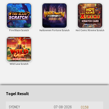
Fire Blaze Scratch
Halloween Fortune Scratch
Hot Gems Xtreme Scratch
Wild Lava Scratch
Togel Result
SYDNEY
07-08-2026
0158