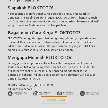
pilihan pelanggan setia?
Siapakah ELOKTOTO?
Kami adalah tim profesional yang berdedikasi untuk memberikan
pengalaman terbaik bagi pelanggan. ELOKTOTO bukan hanya sebuah
platform, tetapi sebuah komitmen untuk memberikan layanan eksklusif
yang tidak akan Anda temukan di tempat lain.
Bagaimana Cara Kerja ELOKTOTO?
ELOKTOTO menggabungkan teknologi canggih dengan pendekatan
personal. Kami memastikan bahwa setiap interaksi di platform kami
adalah mulus dan memuaskan. Dengan antarmuka yang intuitif, kami
menjamin kemudahan akses bagi setiap pelanggan.
Mengapa Memilih ELOKTOTO?
Pelanggan adalah prioritas utama kami. Kepercayaan dan kepuasan
Anda adalah hal yang paling kami hargai. Eksklusivitas di ELOKTOTO
bukan hanya soal fitur, tetapi juga tentang menghargai setiap
pelanggan sebagai individu dan memberikan pelayanan yang sesuai
dengan kebutuhan Anda.
© 2015 - 2026 Copyright ELOKTOTO.
All Rights Reserved.
LAPOR PUSAT