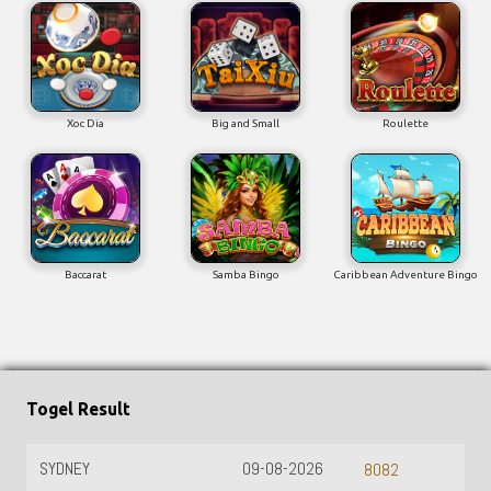
Xoc Dia
Big and Small
Roulette
Baccarat
Samba Bingo
Caribbean Adventure Bingo
Togel Result
SYDNEY
09-08-2026
8082