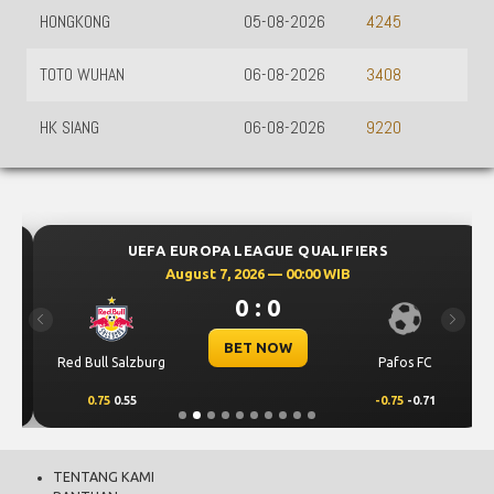
HONGKONG
05-08-2026
4245
TOTO WUHAN
06-08-2026
3408
HK SIANG
06-08-2026
9220
UEFA EUROPA LEAGUE QUALIFIERS
August 7, 2026 — 00:00 WIB
0 : 0
Previous
Next
BET NOW
Red Bull Salzburg
Pafos FC
0.75
0.55
-0.75
-0.71
TENTANG KAMI