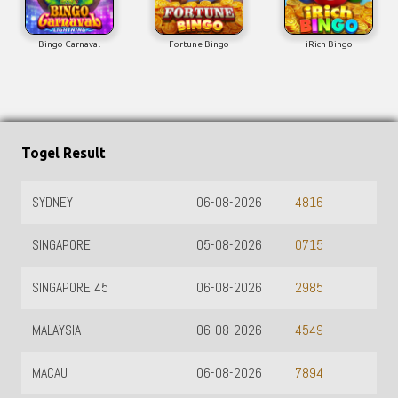
Bingo Carnaval
Fortune Bingo
iRich Bingo
Togel Result
SYDNEY
06-08-2026
4816
SINGAPORE
05-08-2026
0715
SINGAPORE 45
06-08-2026
2985
MALAYSIA
06-08-2026
4549
MACAU
06-08-2026
7894