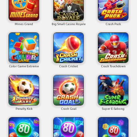
Mines Grand
Big Small Casino Royale
Crash Puck
Color Game Extreme
Crash Cricket
Crash Touchdown
Penalty Kick
Crash Goal
Super E-Sabong