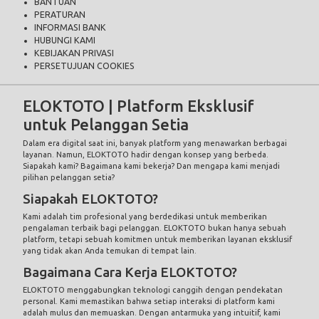
BANTUAN
PERATURAN
INFORMASI BANK
HUBUNGI KAMI
KEBIJAKAN PRIVASI
PERSETUJUAN COOKIES
ELOKTOTO | Platform Eksklusif
untuk Pelanggan Setia
Dalam era digital saat ini, banyak platform yang menawarkan berbagai
layanan. Namun, ELOKTOTO hadir dengan konsep yang berbeda.
Siapakah kami? Bagaimana kami bekerja? Dan mengapa kami menjadi
pilihan pelanggan setia?
Siapakah ELOKTOTO?
Kami adalah tim profesional yang berdedikasi untuk memberikan
pengalaman terbaik bagi pelanggan. ELOKTOTO bukan hanya sebuah
platform, tetapi sebuah komitmen untuk memberikan layanan eksklusif
yang tidak akan Anda temukan di tempat lain.
Bagaimana Cara Kerja ELOKTOTO?
ELOKTOTO menggabungkan teknologi canggih dengan pendekatan
personal. Kami memastikan bahwa setiap interaksi di platform kami
adalah mulus dan memuaskan. Dengan antarmuka yang intuitif, kami