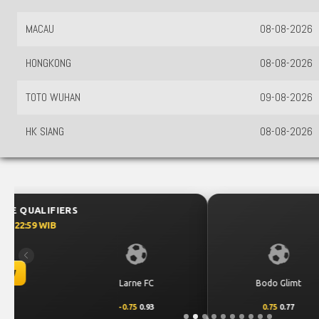
MACAU
08-08-2026
HONGKONG
08-08-2026
TOTO WUHAN
09-08-2026
HK SIANG
08-08-2026
UEFA CHAMPIONS LEAGUE QUALIFIER
August 11, 2026 — 22:59 WIB
0 : 0
Previous
BET NOW
Bodo Glimt
0.75
0.77