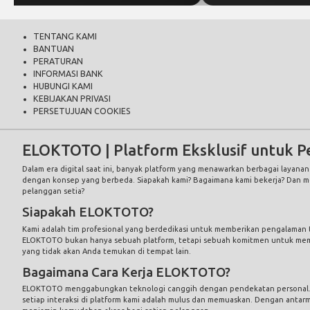
TENTANG KAMI
BANTUAN
PERATURAN
INFORMASI BANK
HUBUNGI KAMI
KEBIJAKAN PRIVASI
PERSETUJUAN COOKIES
ELOKTOTO | Platform Eksklusif untuk P
Dalam era digital saat ini, banyak platform yang menawarkan berbagai layan
dengan konsep yang berbeda. Siapakah kami? Bagaimana kami bekerja? Dan m
pelanggan setia?
Siapakah ELOKTOTO?
Kami adalah tim profesional yang berdedikasi untuk memberikan pengalaman 
ELOKTOTO bukan hanya sebuah platform, tetapi sebuah komitmen untuk memb
yang tidak akan Anda temukan di tempat lain.
Bagaimana Cara Kerja ELOKTOTO?
ELOKTOTO menggabungkan teknologi canggih dengan pendekatan personal.
setiap interaksi di platform kami adalah mulus dan memuaskan. Dengan antarmu