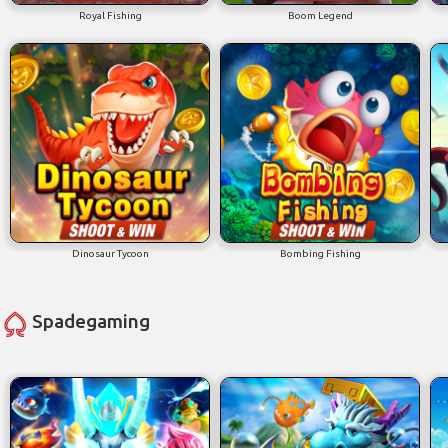
Royal Fishing
Boom Legend
Dinosaur Tycoon
Bombing Fishing
Spadegaming