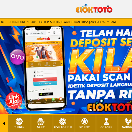
 ONLINE POPULER | DEPOSIT QRIS, E-WALLET DAN PULSA | AKSES CEPAT 24 JAM
ELOKTOT
TOGEL
SLOT
LIVE CASINO
SPORT
ARCADE
SABU