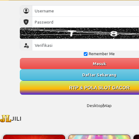
Remember Me
Masuk
Daftar Sekarang
RTP & POLA SLOT GACOR
Desktop
Wap
JILI