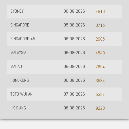
SYDNEY
06-08-2026
4816
SINGAPORE
05-08-2026
0715
SINGAPORE 45
06-08-2026
2985
MALAYSIA
06-08-2026
4549
MACAU
06-08-2026
7894
HONGKONG
06-08-2026
3634
TOTO WUHAN
07-08-2026
5357
HK SIANG
06-08-2026
9220