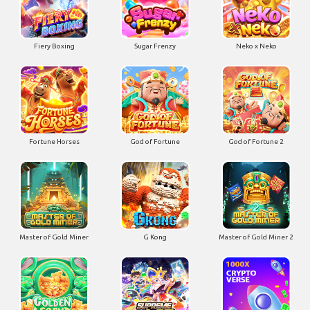
Fiery Boxing
Sugar Frenzy
Neko x Neko
Fortune Horses
God of Fortune
God of Fortune 2
Master of Gold Miner
G Kong
Master of Gold Miner 2