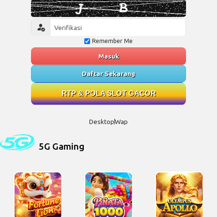
Remember Me
Masuk
Daftar Sekarang
RTP & POLA SLOT GACOR
Desktop
Wap
5G Gaming