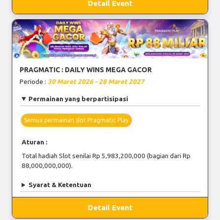
Detail Event
PRAGMATIC : DAILY WINS MEGA GACOR
Periode :
30 Maret 2026 - 28 Maret 2027
Permainan yang berpartisipasi
Semua permainan slot Pragmatic Play
Aturan :
Total hadiah Slot senilai Rp 5,983,200,000 (bagian dari Rp
88,000,000,000).
Syarat & Ketentuan
Detail Event