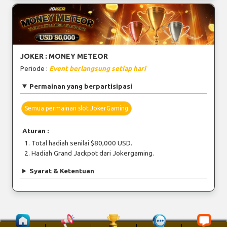
JOKER : MONEY METEOR
Periode :
Event berlangsung setiap hari
Permainan yang berpartisipasi
Semua permainan slot JokerGaming
Aturan :
Total hadiah senilai $80,000 USD.
Hadiah Grand Jackpot dari Jokergaming.
Syarat & Ketentuan