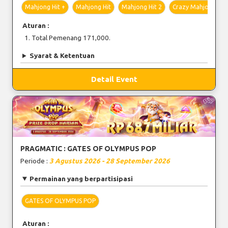
Mahjong Hit +
Mahjong Hit
Mahjong Hit 2
Crazy Mahjong
Aturan :
Total Pemenang 171,000.
Syarat & Ketentuan
Detail Event
PRAGMATIC : GATES OF OLYMPUS POP
Periode :
3 Agustus 2026 - 28 September 2026
Permainan yang berpartisipasi
GATES OF OLYMPUS POP
Aturan :