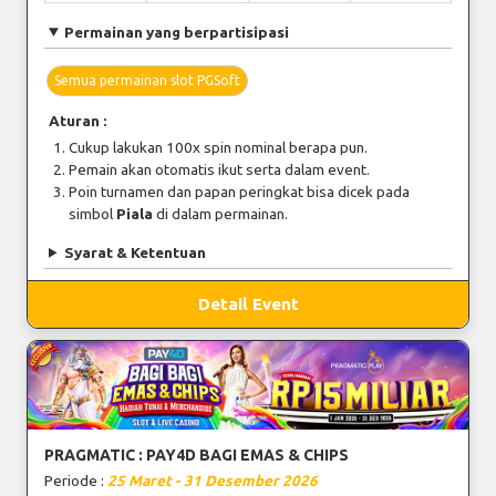
Permainan yang berpartisipasi
Semua permainan slot PGSoft
Aturan :
Cukup lakukan 100x spin nominal berapa pun.
Pemain akan otomatis ikut serta dalam event.
Poin turnamen dan papan peringkat bisa dicek pada
simbol
Piala
di dalam permainan.
Syarat & Ketentuan
Detail Event
PRAGMATIC : PAY4D BAGI EMAS & CHIPS
Periode :
25 Maret - 31 Desember 2026