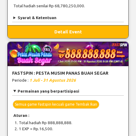
Total hadiah senilai Rp 68,780,250,000.
Syarat & Ketentuan
Detail Event
FASTSPIN : PESTA MUSIM PANAS BUAH SEGAR
Periode :
1 Juli - 31 Agustus 2026
Permainan yang berpartisipasi
Semua game Fastspin kecuali game Tembak Ikan
Aturan :
Total hadiah Rp 888,888,888.
1 EXP = Rp.16,500.