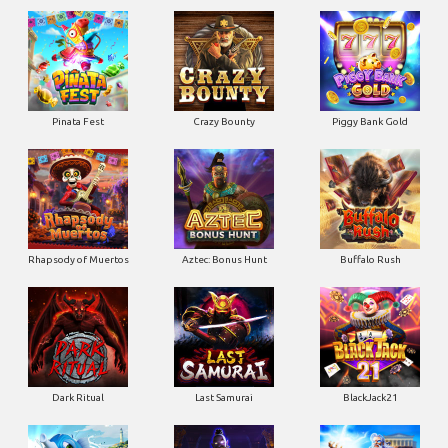
Pinata Fest
Crazy Bounty
Piggy Bank Gold
Rhapsody of Muertos
Aztec: Bonus Hunt
Buffalo Rush
Dark Ritual
Last Samurai
BlackJack21