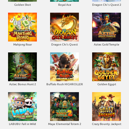
Golden Shot
Royal Ace
Dragon Chi's Quest 2
Mahjong Roar
Dragon Chi’s Quest
Aztec Gold Temple
Aztec: Bonus Hunt 2
Buffalo Rush HIGHROLLER
Golden Egypt
LABUBU: Fall in Wild
Maya: Elemental Totem 2
Crazy Bounty: Jackpot