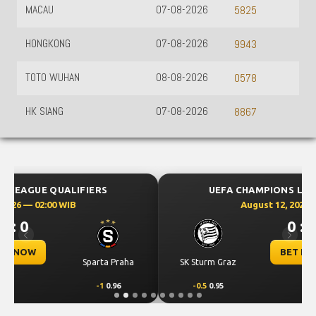
MACAU
07-08-2026
5825
HONGKONG
07-08-2026
9943
TOTO WUHAN
08-08-2026
0578
HK SIANG
07-08-2026
8867
UEFA CHAMPIONS LEAGUE QUALIFIERS
August 12, 2026 — 01:30 WIB
0 : 0
Previous
Next
BET NOW
SK Sturm Graz
Fenerbahce
-0.5
0.95
0.5
0.87