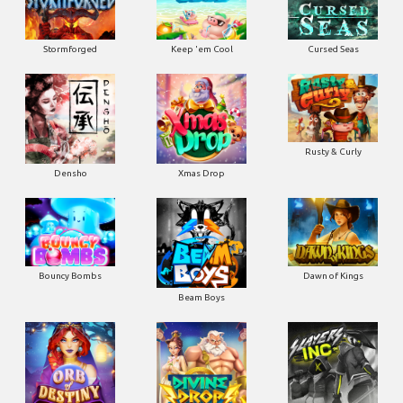
Stormforged
Keep 'em Cool
Cursed Seas
Rusty & Curly
Densho
Xmas Drop
Bouncy Bombs
Dawn of Kings
Beam Boys