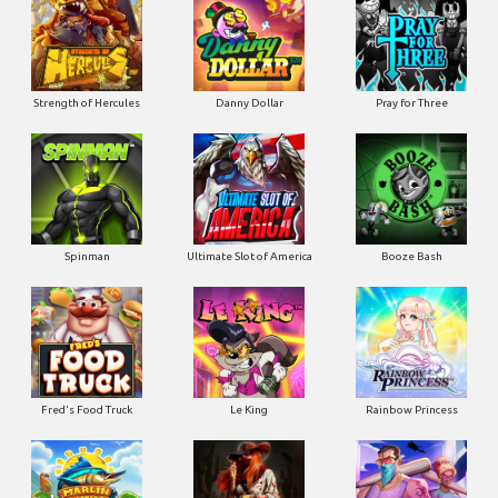
Strength of Hercules
Danny Dollar
Pray for Three
Ultimate Slot of America
Booze Bash
Spinman
Le King
Fred's Food Truck
Rainbow Princess