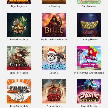
Tiger Legends
Le Cowboy
Sun Princess
Forbidden Fury
Belle the Blade Hunter
Grinning Harvest
Spear of Athena
Le Santa
Miss Candys Sweet Escape
Toshi Ways Club
Army of Ares
Jaws of Justice