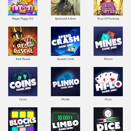
Magic Piggy OG
Sand and Ashes
Rise Of Fortuna
Red Pascal
Speed Crash
Mines
Coins
Plinko
Hi-Lo