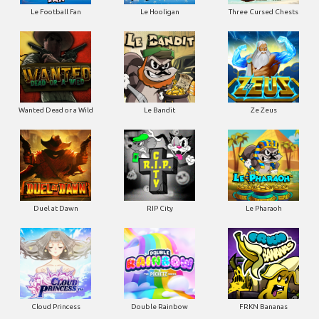
Le Football Fan
Le Hooligan
Three Cursed Chests
Wanted Dead or a Wild
Le Bandit
Ze Zeus
Duel at Dawn
RIP City
Le Pharaoh
Cloud Princess
Double Rainbow
FRKN Bananas