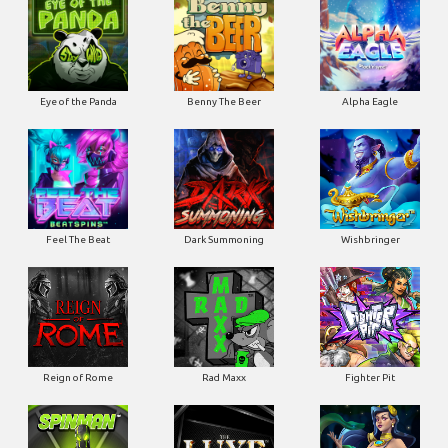
Eye of the Panda
Benny The Beer
Alpha Eagle
Feel The Beat
Dark Summoning
Wishbringer
Reign of Rome
Rad Maxx
Fighter Pit