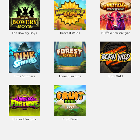
The Bowery Boys
Harvest Wilds
Buffalo Stack'n'Sync
Time Spinners
Forest Fortune
Born Wild
Undead Fortune
Fruit Duel