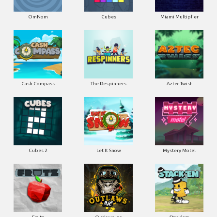
OmNom
Cubes
Miami Multiplier
Cash Compass
The Respinners
Aztec Twist
Cubes 2
Let It Snow
Mystery Motel