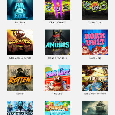
Evil Eyes
Chaos Crew 2
Chaos Crew
Gladiator Legends
Hand of Anubis
Dork Unit
Rotten
Pug Life
Temple of Torment