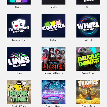
Blocks
Limbo
Dice
Twenty-One
Colors
Wheel
Lines
Immortal Desire
Break Bones
Book of Time
Gronk's Gems
Frank's Farm