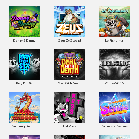
Donny & Danny
Zeus Ze Zecond
Le Fisherman
Pray For Six
Deal With Death
Circle Of Life
Smoking Dragon
Hot Ross
Superstar Sevens