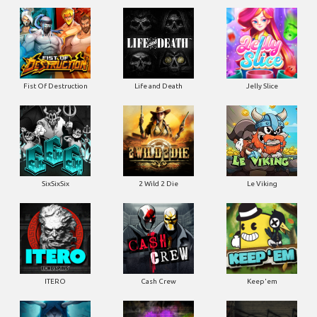
Fist Of Destruction
Life and Death
Jelly Slice
SixSixSix
2 Wild 2 Die
Le Viking
ITERO
Cash Crew
Keep'em