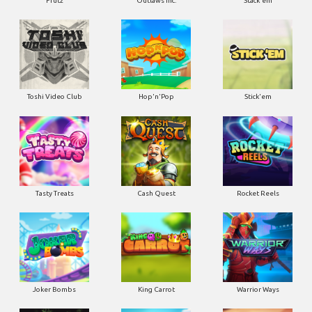
Frutz
Outlaws Inc.
Stack'em
Toshi Video Club
Hop'n'Pop
Stick'em
Tasty Treats
Cash Quest
Rocket Reels
Joker Bombs
King Carrot
Warrior Ways