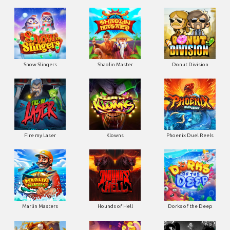
Snow Slingers
Shaolin Master
Donut Division
Fire my Laser
Klowns
Phoenix Duel Reels
Marlin Masters
Hounds of Hell
Dorks of the Deep