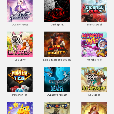
Dusk Princess
Dark Spiral
Eternal Duel
Le Bunny
Epic Bullets and Bounty
Munchy Milo
Power of Ten
Dynasty of Death
Le Digger