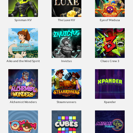
Spinman H.V
The Luxe H.V
Eye of Medusa
Aiko and the Wind Spirit
Invictus
Chaos Crew 3
Alchemist Wonders
Steamrunners
Xpander