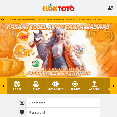
| DEPOSIT QRIS, E-WALLET DAN PULSA | AKSES CEPAT 24 JAM
ELOKTOTO | PUSAT GAME SL
TOGEL
SLOT
LIVE CASINO
SPORT
ARCADE
SABU