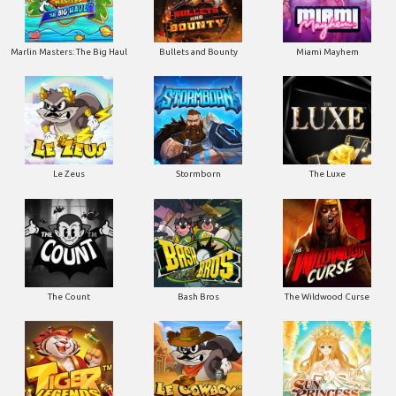
Marlin Masters: The Big Haul
Bullets and Bounty
Miami Mayhem
Le Zeus
Stormborn
The Luxe
The Count
Bash Bros
The Wildwood Curse