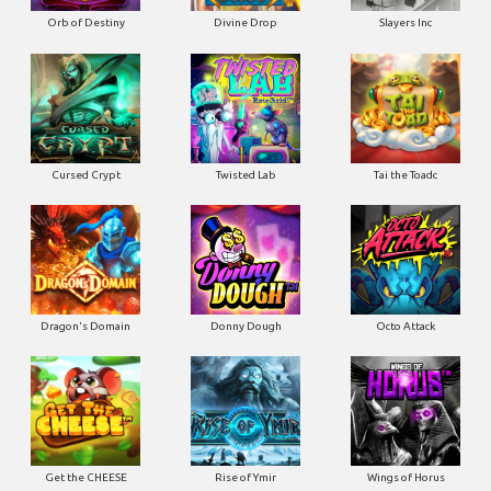
Orb of Destiny
Divine Drop
Slayers Inc
Cursed Crypt
Twisted Lab
Tai the Toadc
Dragon's Domain
Donny Dough
Octo Attack
Get the CHEESE
Rise of Ymir
Wings of Horus