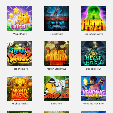
Magic Piggy
Bloodthirst
Ronin Stackways
Fear the Dark
Mayan Stackways
Beast Below
Mighty Masks
Drop'em
Vending Machine