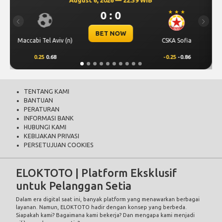
9 WIB
August 7, 2026 — 00:45 WIB
0 : 0
Previous
Next
BET NOW
CSKA Sofia
PAOK
-0.25
-0.86
0.75
0.80
TENTANG KAMI
BANTUAN
PERATURAN
INFORMASI BANK
HUBUNGI KAMI
KEBIJAKAN PRIVASI
PERSETUJUAN COOKIES
ELOKTOTO | Platform Eksklusif
untuk Pelanggan Setia
Dalam era digital saat ini, banyak platform yang menawarkan berbagai
layanan. Namun, ELOKTOTO hadir dengan konsep yang berbeda.
Siapakah kami? Bagaimana kami bekerja? Dan mengapa kami menjadi