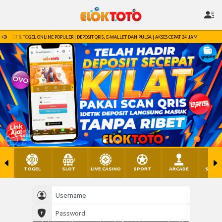
OT & TOGEL ONLINE POPULER | DEPOSIT QRIS, E-WALLET DAN PULSA | AKSES CEPAT 24 JAM
TOGEL
SLOT
LIVE CASINO
SPORT
ARCADE
SABU